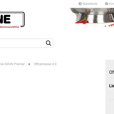
Warenkorb
Kon
Kurfürstendamm 97/9
10709 Berlin
Suche...
Tel: +49 30327 55 80
E-mail: info@topf-pfann
»
KAI SHUN Premier
Officemesser 4.0
Of
Li