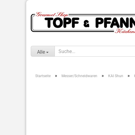
Alle
»
»
»
Startseite
Messer/Schneidwaren
KAI Shun