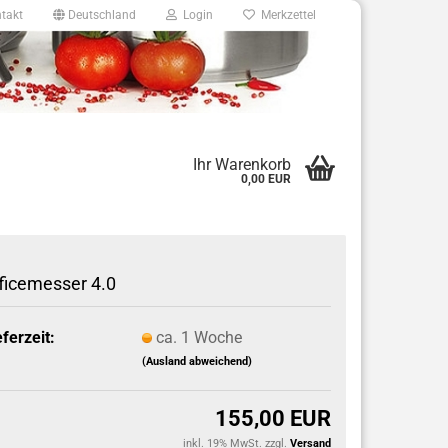
takt
Deutschland
Login
Merkzettel
8
Ihr Warenkorb
0,00 EUR
e.de
ficemesser 4.0
eferzeit:
ca. 1 Woche
(Ausland abweichend)
155,00 EUR
inkl. 19% MwSt. zzgl.
Versand