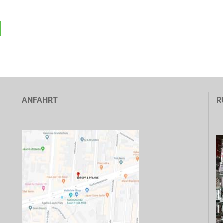
ANFAHRT
R