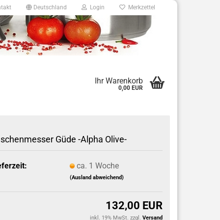
takt
Deutschland
Login
Merkzettel
8
Ihr Warenkorb
0,00 EUR
e.de
schenmesser Güde -Alpha Olive-
eferzeit:
ca. 1 Woche
(Ausland abweichend)
132,00 EUR
inkl. 19% MwSt. zzgl.
Versand