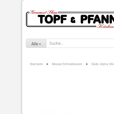
Alle
»
»
Startseite
Messer/Schneidwaren
Güde -Alpha Oliv