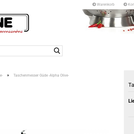
Warenkorb
Kon
Kurfürstendamm 97/9
10709 Berlin
Suche...
Tel: +49 30327 55 80
E-mail: info@topf-pfann
»
e-
Taschenmesser Güde -Alpha Olive-
Ta
Li