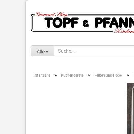
Alle
»
»
»
Startseite
Küchengeräte
Reiben und Hobel