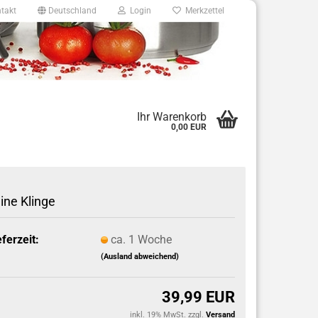
takt
Deutschland
Login
Merkzettel
8
Ihr Warenkorb
0,00 EUR
e.de
ine Klinge
eferzeit:
ca. 1 Woche
(Ausland abweichend)
39,99 EUR
inkl. 19% MwSt. zzgl.
Versand