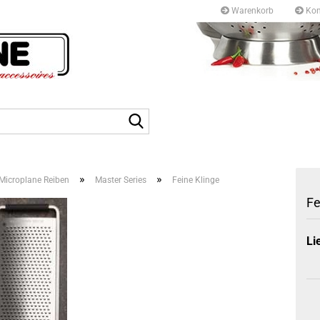
Warenkorb
Kon
Kurfürstendamm 97/9
10709 Berlin
Suche...
Tel: +49 30327 55 80
E-mail: info@topf-pfann
»
»
Microplane Reiben
Master Series
Feine Klinge
Fe
Li