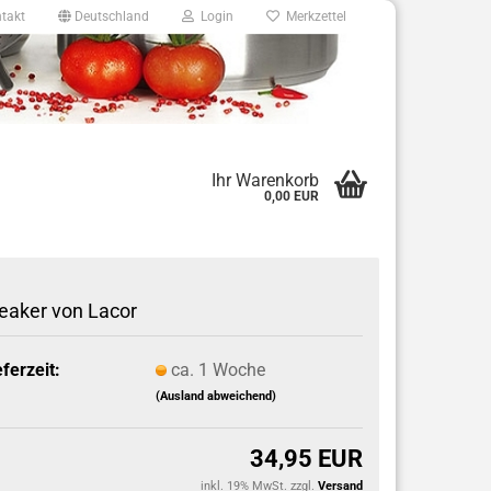
takt
Deutschland
Login
Merkzettel
8
Ihr Warenkorb
0,00 EUR
e.de
eaker von Lacor
eferzeit:
ca. 1 Woche
(Ausland abweichend)
34,95 EUR
inkl. 19% MwSt. zzgl.
Versand