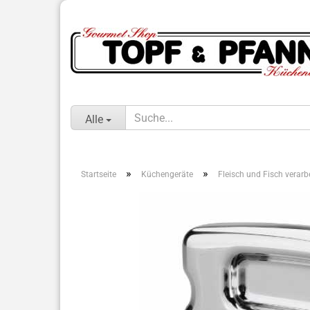
Alle
»
»
Startseite
Küchengeräte
Fleisch und Fisch verarb