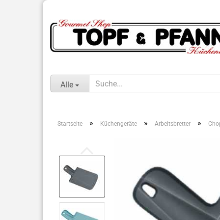
Alle
»
»
»
Startseite
Küchengeräte
Arbeitsbretter
Cho