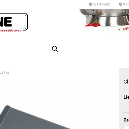
Warenkorb
Kon
Kurfürstendamm 97/9
10709 Berlin
Suche...
Tel: +49 30327 55 80
E-mail: info@topf-pfann
p2Pot
C
Li
Gr