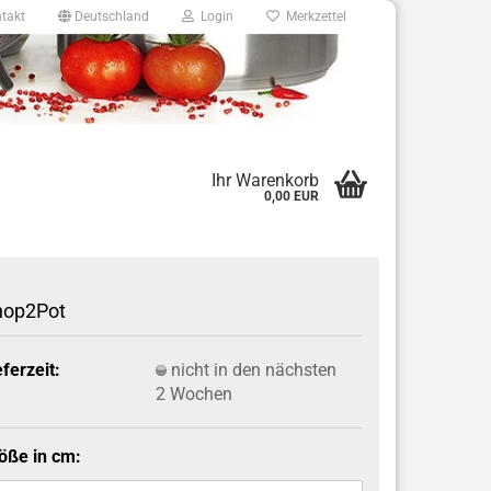
takt
Deutschland
Login
Merkzettel
8
Ihr Warenkorb
0,00 EUR
e.de
hop2Pot
eferzeit:
nicht in den nächsten
2 Wochen
öße in cm: