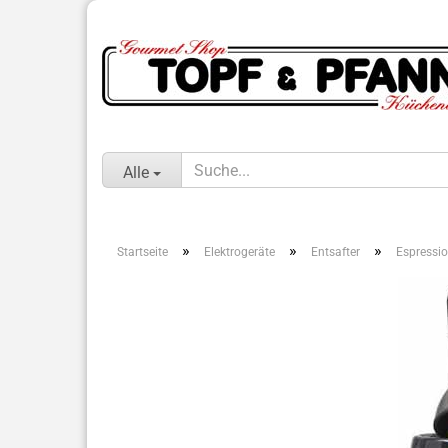
Alle
»
»
»
Startseite
Elektrogeräte
Entsafter
Espressio