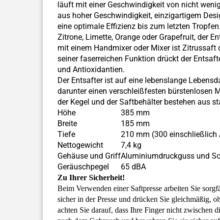
läuft mit einer Geschwindigkeit von nicht wen
aus hoher Geschwindigkeit, einzigartigem Des
eine optimale Effizienz bis zum letzten Tropfen
Zitrone, Limette, Orange oder Grapefruit, der En
mit einem Handmixer oder Mixer ist Zitrussaft 
seiner faserreichen Funktion drückt der Entsaft
und Antioxidantien.
Der Entsafter ist auf eine lebenslange Lebensd
darunter einen verschleißfesten bürstenlosen 
der Kegel und der Saftbehälter bestehen aus s
Höhe
385 mm
Breite
185 mm
Tiefe
210 mm (300 einschließlich
Nettogewicht
7,4 kg
Gehäuse und Griff
Aluminiumdruckguss und So
Geräuschpegel
65 dBA
Zu Ihrer Sicherheit!
Beim Verwenden einer Saftpresse arbeiten Sie sorgf
sicher in der Presse und drücken Sie gleichmäßig,
achten Sie darauf, dass Ihre Finger nicht zwischen d