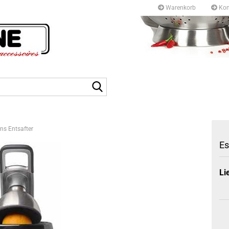
Warenkorb
Kon
Kurfürstendamm 97/9
10709 Berlin
Suche...
Tel: +49 30327 55 80
E-mail: info@topf-pfann
ns Entsafter
Es
Li