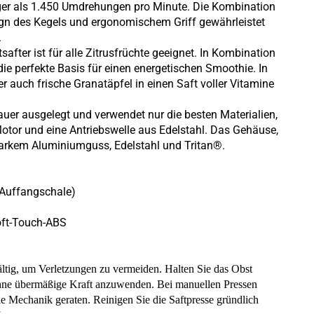
iger als 1.450 Umdrehungen pro Minute.
Die Kombination
ign des Kegels und ergonomischem Griff gewährleistet
.
tsafter ist für alle Zitrusfrüchte geeignet. In Kombination
die perfekte Basis für einen energetischen Smoothie. In
er auch frische Granatäpfel in einen Saft voller Vitamine
auer ausgelegt und verwendet nur die besten Materialien,
Motor und eine Antriebswelle aus Edelstahl. Das Gehäuse,
tarkem Aluminiumguss, Edelstahl und Tritan®.
 Auffangschale)
ft-Touch-ABS
ältig, um Verletzungen zu vermeiden. Halten Sie das Obst
 ohne übermäßige Kraft anzuwenden. Bei manuellen Pressen
ie Mechanik geraten. Reinigen Sie die Saftpresse gründlich