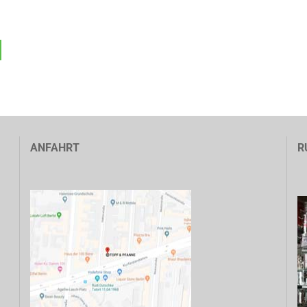
ANFAHRT
R