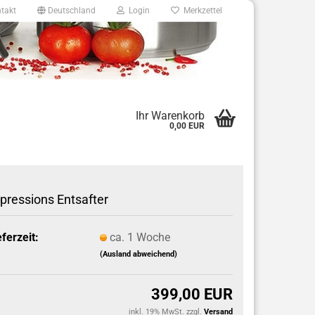
takt
Deutschland
Login
Merkzettel
8
Ihr Warenkorb
0,00 EUR
e.de
pressions Entsafter
eferzeit:
ca. 1 Woche
(Ausland abweichend)
399,00 EUR
inkl. 19% MwSt. zzgl.
Versand