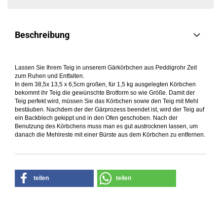
Beschreibung
L
assen Sie Ihrem Teig in unserem Gärkörbchen aus Peddigrohr Zeit
zum Ruhen und Entfalten.
In dem 38,5x 13,5 x 6,5
cm
großen, für 1,5 kg ausgelegten Körbchen
bekommt ihr Teig die gewünschte Brotform so wie Größe.
Damit der
Teig perfekt wird, müssen
S
ie das Körbchen sowie den Teig mit Mehl
bestäuben.
Nachdem der der Gärprozess beendet ist, wird der Teig auf
ein Backblech gekippt und in den Ofen geschoben. Nach der
Benutzung des Körbchens muss man es
gut austrockne
n
lassen,
um
danach die Mehlreste mit einer Bürste aus dem Körbchen zu entfernen.
teilen
teilen